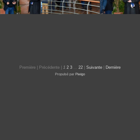
DSC 0186
DSC 0188
DSC 0189
Première |
Précédente |
1
2
3
...
22
|
Suivante
|
Dernière
Propulsé par
Piwigo