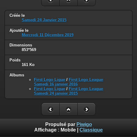
Créée le
Samedi 24 Janvier 2015
Ajoutée le
Mercredi 11 Décembre 2019
Dimensions
853*569
Poids
161 Ko
Albums
First Lego Ligue
/
First Lego League
Samedi 16 janvier 2016
First Lego Ligue
/
First Lego League
Samedi 24 janvier 2015
Propulsé par
Piwigo
Affichage :
Mobile
|
Classique