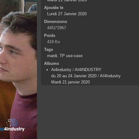
Ajoutée le
Lundi 27 Janvier 2020
Dimensions
4451*2967
Poids
419 Ko
Tags
mardi
,
TP use-case
Albums
Ai4industry
/
AI4INDUSTRY
du 20 au 24 Janvier 2020
/
AI4Industry
Mardi 21 janvier 2020